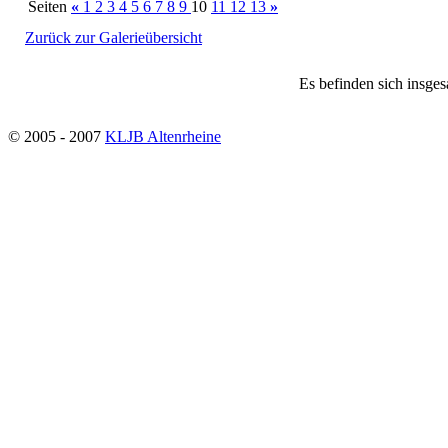
Seiten
«
1
2
3
4
5
6
7
8
9
10
11
12
13
»
Zurück zur Galerieübersicht
Es befinden sich insges
© 2005 - 2007
KLJB Altenrheine