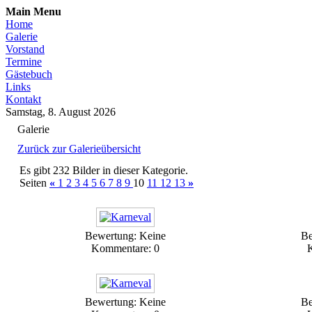
Main Menu
Home
Galerie
Vorstand
Termine
Gästebuch
Links
Kontakt
Samstag, 8. August 2026
Galerie
Zurück zur Galerieübersicht
Es gibt 232 Bilder in dieser Kategorie.
Seiten
«
1
2
3
4
5
6
7
8
9
10
11
12
13
»
Bewertung: Keine
Be
Kommentare: 0
Bewertung: Keine
Be