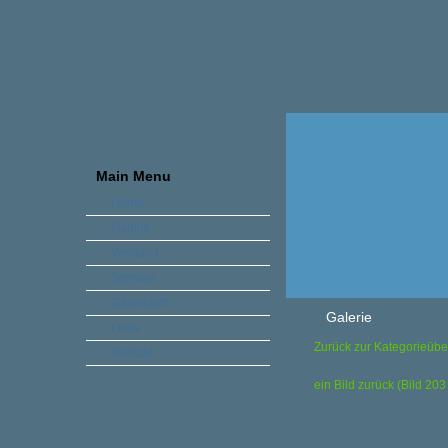
Main Menu
Home
Galerie
Vorstand
Termine
Gästebuch
Galerie
Links
Zurück zur Kategorieübe
Kontakt
ein Bild zurück (Bild 20