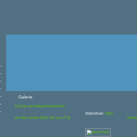
Galerie
Zurück zur Kategorieübersicht
SlideShow:
Start
ein Bild zurück (Bild 180 von 278)
nächs