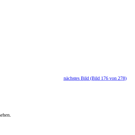
nächstes Bild (Bild 176 von 278)
sehen.