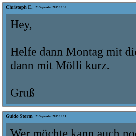
Christoph E.
25 September 2009 13:58
Hey,
Helfe dann Montag mit di
dann mit Mölli kurz.
Gruß
Guido Storm
25 September 2009 10:11
Wer möchte kann auch noc