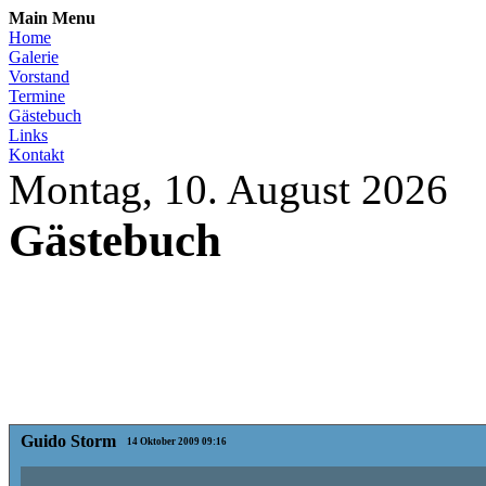
Main Menu
Home
Galerie
Vorstand
Termine
Gästebuch
Links
Kontakt
Montag, 10. August 2026
Gästebuch
Guido Storm
14 Oktober 2009 09:16