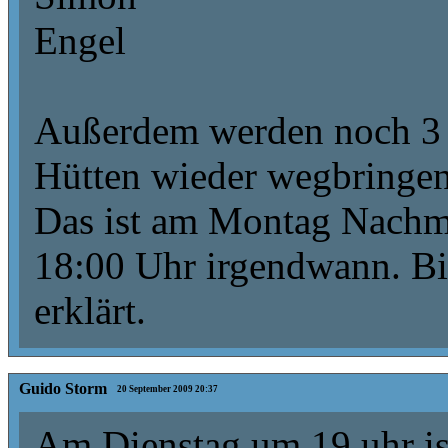
Engel
Außerdem werden noch 3 bi
Hütten wieder wegbringen
Das ist am Montag Nachm
18:00 Uhr irgendwann. Bis
erklärt.
Guido Storm
20 September 2009 20:37
Am Dienstag um 19 uhr is