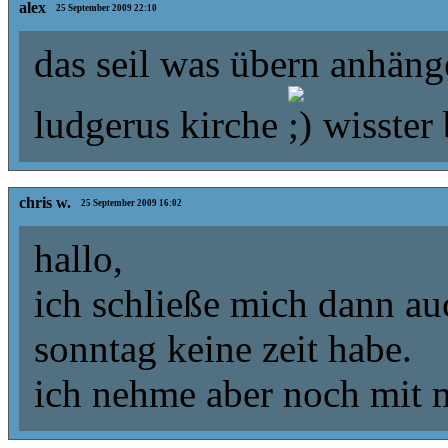
alex
25 September 2009 22:10
das seil was übern anhänge
ludgerus kirche
wisster 
chris w.
25 September 2009 16:02
hallo,
ich schließe mich dann au
sonntag keine zeit habe.
ich nehme aber noch mit m