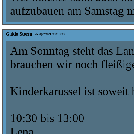
aufzubauen am Samstag m
Guido Storm
25 September 2009 10:09
Am Sonntag steht das Lamb
brauchen wir noch fleißige
Kinderkarussel ist soweit 
10:30 bis 13:00
Lena