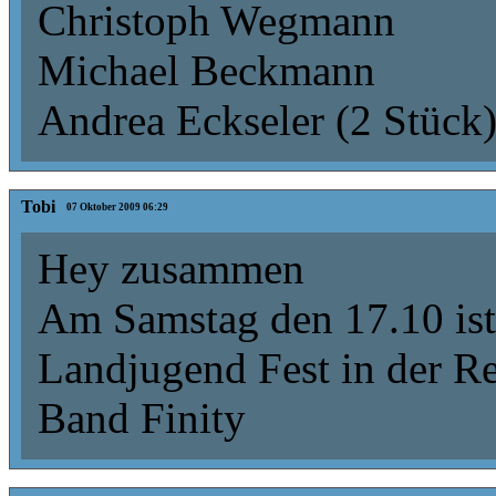
Christoph Wegmann
Michael Beckmann
Andrea Eckseler (2 Stück
Tobi
07 Oktober 2009 06:29
Hey zusammen
Am Samstag den 17.10 ist 
Landjugend Fest in der Re
Band Finity