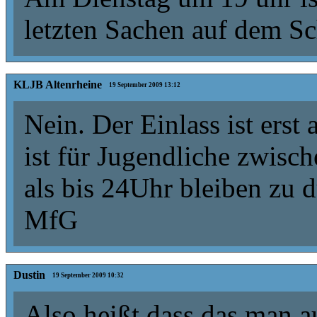
letzten Sachen auf dem Sc
KLJB Altenrheine
19 September 2009 13:12
Nein. Der Einlass ist erst
ist für Jugendliche zwisc
als bis 24Uhr bleiben zu d
MfG
Dustin
19 September 2009 10:32
Also heißt dass das man 