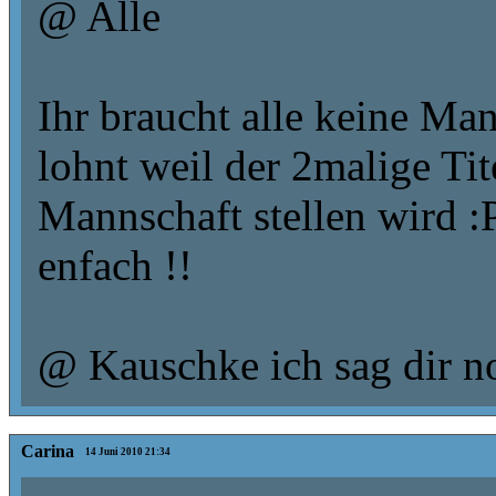
@ Alle
Ihr braucht alle keine Man
lohnt weil der 2malige Tit
Mannschaft stellen wird :P
enfach !!
@ Kauschke ich sag dir n
Carina
14 Juni 2010 21:34