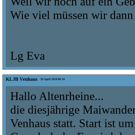
Weil wir noch auf ein Geb
Wie viel müssen wir dann
Lg Eva
KLJB Venhaus
26 April 2010 08:34
Hallo Altenrheine...
die diesjährige Maiwander
Venhaus statt. Start ist u