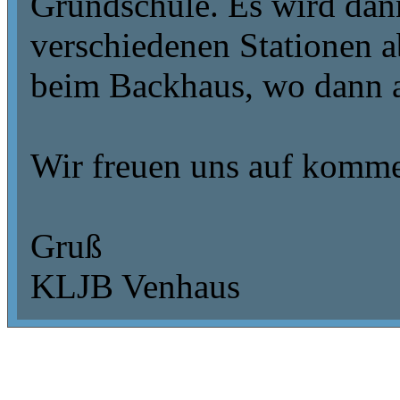
Grundschule. Es wird dan
verschiedenen Stationen a
beim Backhaus, wo dann au
Wir freuen uns auf komme
Gruß
KLJB Venhaus