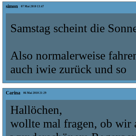
simon
07 Mai 2010 13:47
Samstag scheint die Sonn
Also normalerweise fahre
auch iwie zurück und so
Carina
06 Mai 2010 21:29
Hallöchen,
wollte mal fragen, ob wir