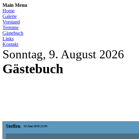
Main Menu
Home
Galerie
Vorstand
Termine
Gästebuch
Links
Kontakt
Sonntag, 9. August 2026
Gästebuch
Steffen
14 Juni 2010 22:03