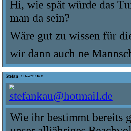
Hi, wie spät würde das T
man da sein?
Wäre gut zu wissen für di
wir dann auch ne Mannsch
Stefan
11 Juni 2010 16:31
Wie ihr bestimmt bereits 
unser alljähriges Beachvoll