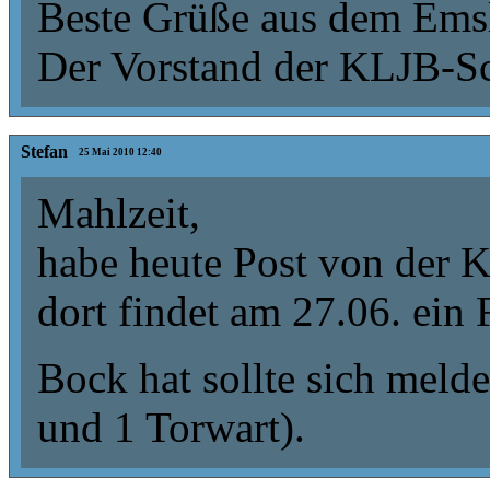
Beste Grüße aus dem Ems
Der Vorstand der KLJB-S
Stefan
25 Mai 2010 12:40
Mahlzeit,
habe heute Post von der
dort findet am 27.06. ein 
Bock hat sollte sich meld
und 1 Torwart).