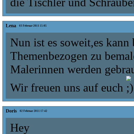
die Tischler und Schrauber
Lena
03 Februar 2011 15:05
Nun ist es soweit,es kan
Themenbezogen zu bemale
Malerinnen werden gebrau
Wir freuen uns auf euch
Doris
02 Februar 2011 17:42
Hey