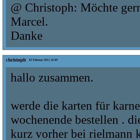
@ Christoph: Möchte gern
Marcel.
Danke
christoph
02 Februar 2011 16:09
hallo zusammen.
werde die karten für karne
wochenende bestellen . die
kurz vorher bei rielmann k