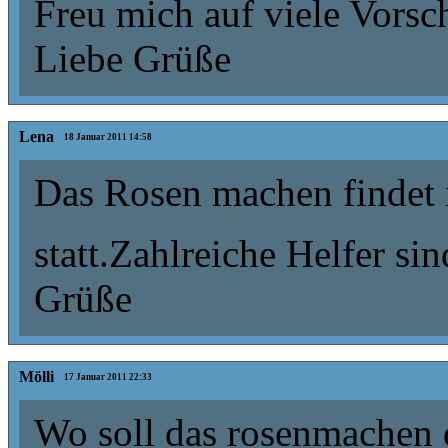
Freu mich auf viele Vors
Liebe Grüße
Lena
18 Januar 2011 14:58
Das Rosen machen findet 
statt.Zahlreiche Helfer si
Grüße
Mölli
17 Januar 2011 22:33
Wo soll das rosenmachen d