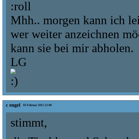
Mhh.. morgen kann ich lei
wer weiter anzeichnen möc
kann sie bei mir abholen.
LG
c engel
03 Februar 2011 23:00
stimmt,