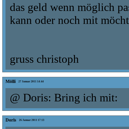
das geld wenn möglich pa
kann oder noch mit möchte
gruss christoph
Mölli
27 Januar 2011 14:44
@ Doris: Bring ich mit:
Doris
26 Januar 2011 17:13