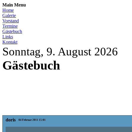
Main Menu
Home
Galerie
Vorstand
Termine
Gästebuch
Links
Kontakt
Sonntag, 9. August 2026
Gästebuch
doris
04 Februar 2011 15:01