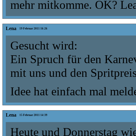
mehr mitkomme. OK? Le
Lena
19 Februar 2011 16:26
Gesucht wird:
Ein Spruch für den Karne
mit uns und den Spritprei
Idee hat einfach mal meld
Lena
15 Februar 2011 14:39
Heute und Donnerstag wie