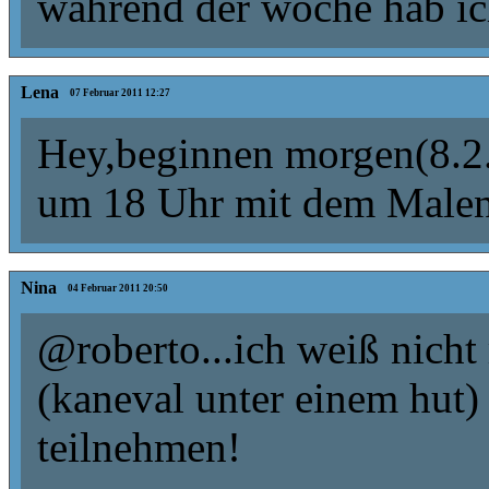
während der woche hab ich
Lena
07 Februar 2011 12:27
Hey,beginnen morgen(8.2.
um 18 Uhr mit dem Male
Nina
04 Februar 2011 20:50
@roberto...ich weiß nicht 
(kaneval unter einem hut)
teilnehmen!