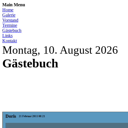
Main Menu
Home
Galerie
Vorstand
Termine
Gästebuch
Links
Kontakt
Montag, 10. August 2026
Gästebuch
Doris
21 Februar 2011 08:21