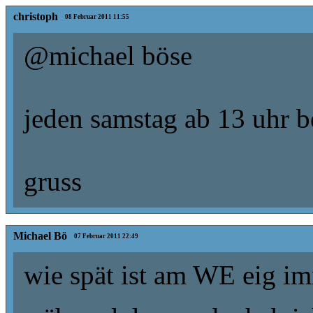
christoph
08 Februar 2011 11:55
@michael böse
jeden samstag ab 13 uhr b
gruss
Michael Bö
07 Februar 2011 22:49
wie spät ist am WE eig i